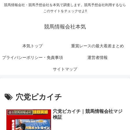
競馬情報会社・競馬予想会社を本気で調査します。競馬予想会社利用するなら
このサイトをチェックせよ!!
競馬情報会社本気
本気トップ
重賞レースの最大着差まとめ
プライバシーポリシー・免責事項
運営者情報
サイトマップ
穴党ピカイチ
穴党ピカイチ｜競馬情報会社マジ
優良競馬情報会社
検証