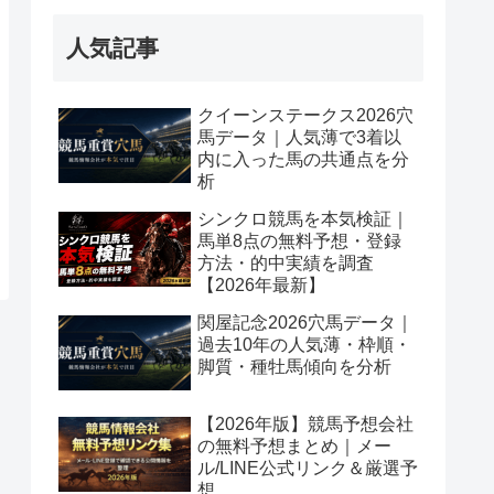
人気記事
クイーンステークス2026穴
馬データ｜人気薄で3着以
内に入った馬の共通点を分
析
シンクロ競馬を本気検証｜
馬単8点の無料予想・登録
方法・的中実績を調査
【2026年最新】
関屋記念2026穴馬データ｜
過去10年の人気薄・枠順・
脚質・種牡馬傾向を分析
【2026年版】競馬予想会社
の無料予想まとめ｜メー
ル/LINE公式リンク＆厳選予
想