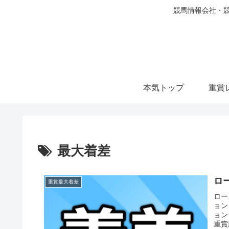
競馬情報会社・競
本気トップ
最大着差
ロ
重賞最大着差
ロー
ョン
ョン
重賞