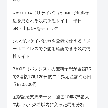
ック
Re:KEIBA（リケイバ）はLINEで無料予
想を見られる競馬予想サイト｜平日
5R・土日5Rをチェック
シンガンケイバは無料登録で使える？メ
ールアドレスで予想を確認できる競馬情
報サイト
BAXIS（バクシス）の無料予想が函館7R
で3連複176,120円的中！指定金額なら回
収880,600円
宝塚記念穴馬データ｜過去10年で5番人
気以下から3着以内に入った馬を分析