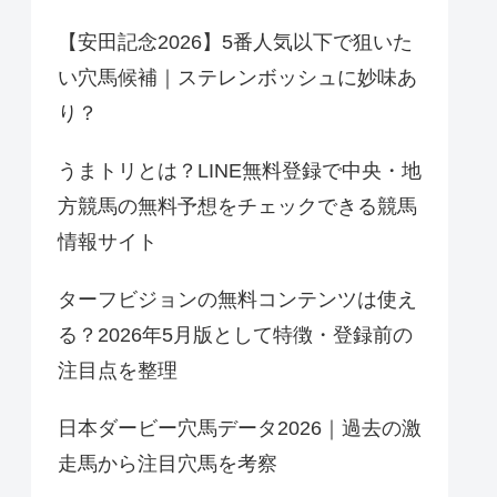
【安田記念2026】5番人気以下で狙いた
い穴馬候補｜ステレンボッシュに妙味あ
り？
うまトリとは？LINE無料登録で中央・地
方競馬の無料予想をチェックできる競馬
情報サイト
ターフビジョンの無料コンテンツは使え
る？2026年5月版として特徴・登録前の
注目点を整理
日本ダービー穴馬データ2026｜過去の激
走馬から注目穴馬を考察