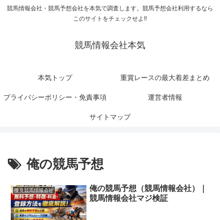
競馬情報会社・競馬予想会社を本気で調査します。競馬予想会社利用するなら
このサイトをチェックせよ!!
競馬情報会社本気
本気トップ
重賞レースの最大着差まとめ
プライバシーポリシー・免責事項
運営者情報
サイトマップ
俺の競馬予想
俺の競馬予想（競馬情報会社）｜
優良競馬情報会社
競馬情報会社マジ検証