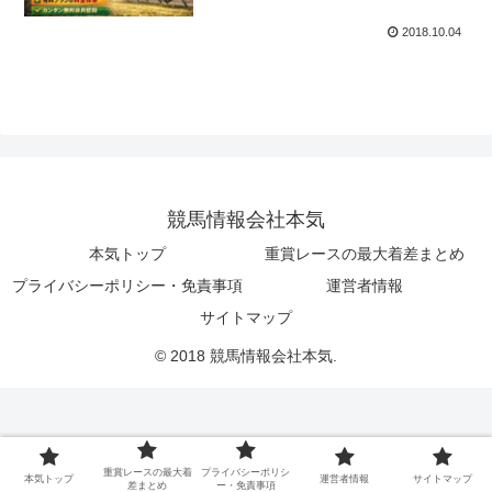
2018.10.04
競馬情報会社本気
本気トップ
重賞レースの最大着差まとめ
プライバシーポリシー・免責事項
運営者情報
サイトマップ
© 2018 競馬情報会社本気.
重賞レースの最大着
プライバシーポリシ
本気トップ
運営者情報
サイトマップ
差まとめ
ー・免責事項