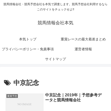
競馬情報会社・競馬予想会社を本気で調査します。競馬予想会社利用するなら
このサイトをチェックせよ!!
競馬情報会社本気
本気トップ
重賞レースの最大着差まとめ
プライバシーポリシー・免責事項
運営者情報
サイトマップ
中京記念
中京記念｜2019年｜予想参考デ
重賞予想
ータと競馬情報会社