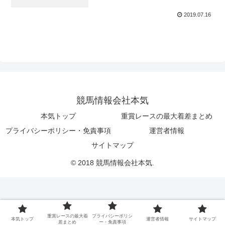
2019.07.16
競馬情報会社本気
本気トップ
重賞レースの最大着差まとめ
プライバシーポリシー・免責事項
運営者情報
サイトマップ
© 2018 競馬情報会社本気.
重賞レースの最大着
プライバシーポリシ
本気トップ
運営者情報
サイトマップ
差まとめ
ー・免責事項