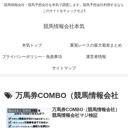
競馬情報会社・競馬予想会社を本気で調査します。競馬予想会社利用するなら
このサイトをチェックせよ!!
競馬情報会社本気
本気トップ
重賞レースの最大着差まとめ
プライバシーポリシー・免責事項
運営者情報
サイトマップ
万馬券COMBO（競馬情報会社
万馬券COMBO（競馬情報会社）
廃止された競馬情報会社
競馬情報会社マジ検証