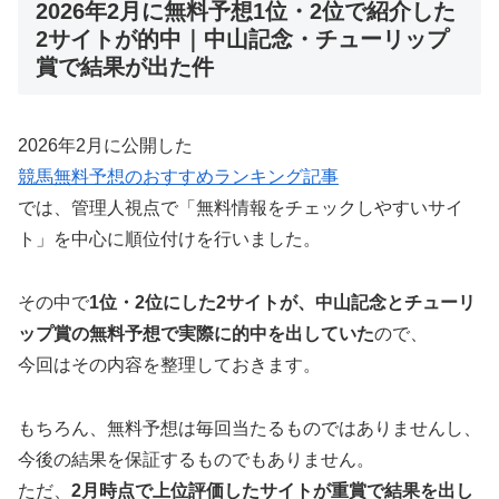
2026年2月に無料予想1位・2位で紹介した
2サイトが的中｜中山記念・チューリップ
賞で結果が出た件
2026年2月に公開した
競馬無料予想のおすすめランキング記事
では、管理人視点で「無料情報をチェックしやすいサイ
ト」を中心に順位付けを行いました。
その中で
1位・2位にした2サイトが、中山記念とチューリ
ップ賞の無料予想で実際に的中を出していた
ので、
今回はその内容を整理しておきます。
もちろん、無料予想は毎回当たるものではありませんし、
今後の結果を保証するものでもありません。
ただ、
2月時点で上位評価したサイトが重賞で結果を出し