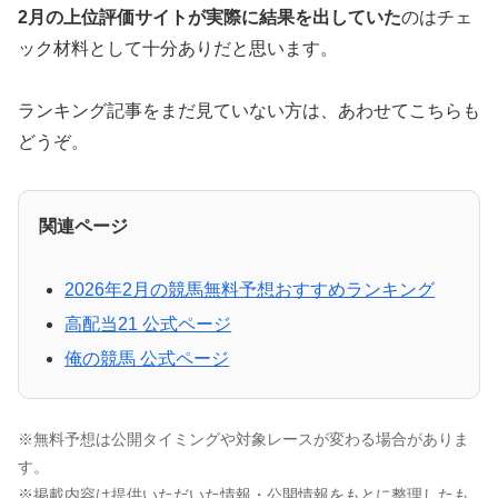
2月の上位評価サイトが実際に結果を出していた
のはチェ
ック材料として十分ありだと思います。
ランキング記事をまだ見ていない方は、あわせてこちらも
どうぞ。
関連ページ
2026年2月の競馬無料予想おすすめランキング
高配当21 公式ページ
俺の競馬 公式ページ
※無料予想は公開タイミングや対象レースが変わる場合がありま
す。
※掲載内容は提供いただいた情報・公開情報をもとに整理したも