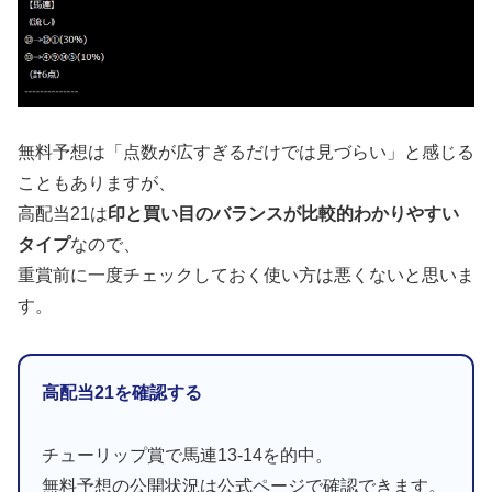
無料予想は「点数が広すぎるだけでは見づらい」と感じる
こともありますが、
高配当21は
印と買い目のバランスが比較的わかりやすい
タイプ
なので、
重賞前に一度チェックしておく使い方は悪くないと思いま
す。
高配当21を確認する
チューリップ賞で馬連13-14を的中。
無料予想の公開状況は公式ページで確認できます。