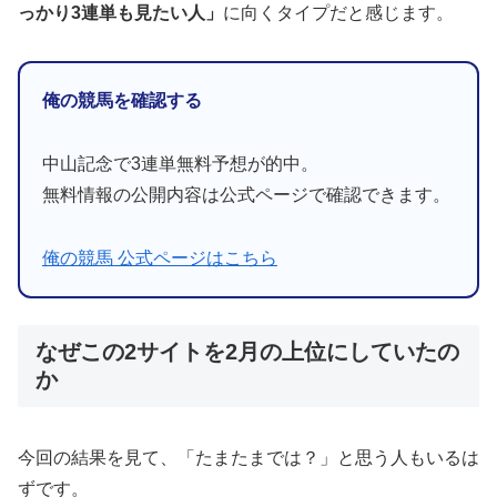
っかり3連単も見たい人」
に向くタイプだと感じます。
俺の競馬を確認する
中山記念で3連単無料予想が的中。
無料情報の公開内容は公式ページで確認できます。
俺の競馬 公式ページはこちら
なぜこの2サイトを2月の上位にしていたの
か
今回の結果を見て、「たまたまでは？」と思う人もいるは
ずです。