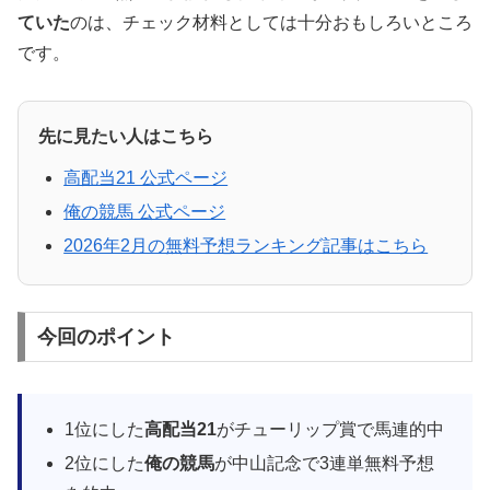
ていた
のは、チェック材料としては十分おもしろいところ
です。
先に見たい人はこちら
高配当21 公式ページ
俺の競馬 公式ページ
2026年2月の無料予想ランキング記事はこちら
今回のポイント
1位にした
高配当21
がチューリップ賞で馬連的中
2位にした
俺の競馬
が中山記念で3連単無料予想