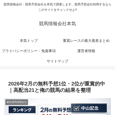
競馬情報会社・競馬予想会社を本気で調査します。競馬予想会社利用するなら
このサイトをチェックせよ!!
競馬情報会社本気
本気トップ
重賞レースの最大着差まとめ
プライバシーポリシー・免責事項
運営者情報
サイトマップ
2026年2月の無料予想1位・2位が重賞的中
｜高配当21と俺の競馬の結果を整理
優良競馬情報会社