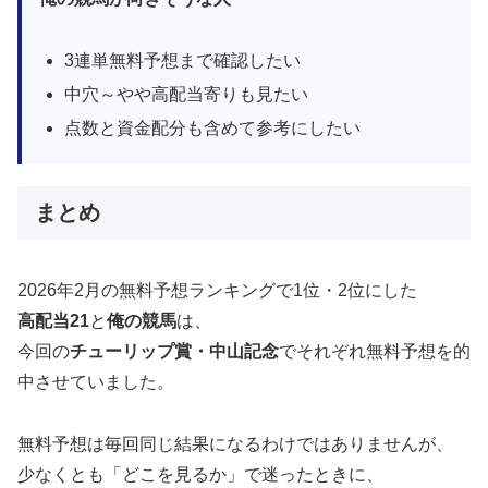
3連単無料予想まで確認したい
中穴～やや高配当寄りも見たい
点数と資金配分も含めて参考にしたい
まとめ
2026年2月の無料予想ランキングで1位・2位にした
高配当21
と
俺の競馬
は、
今回の
チューリップ賞・中山記念
でそれぞれ無料予想を的
中させていました。
無料予想は毎回同じ結果になるわけではありませんが、
少なくとも「どこを見るか」で迷ったときに、