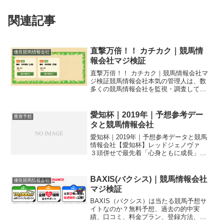
関連記事
直撃万倍！！ カチカク｜競馬情
優良競馬情報会社
報会社マジ検証
直撃万倍！！ カチカク｜競馬情報会社マ
ジ検証競馬情報会社本気の管理人は、数
多くの競馬情報会社を監視・調査してい
ます。その上で、競馬情報会社をマジ
（本気）で検証しています。このページ
では直撃万倍！！ カチカクについて検証
愛知杯｜2019年｜予想参考デー
重賞予想
していきます。直撃万倍...
タと競馬情報会社
愛知杯｜2019年｜予想参考データと競馬
情報会社【愛知杯】レッドジェノヴァ
３頭併せで最先着「心身ともに成長」ヤ
フーニュースより 【愛知杯（土曜＝
２６日、中京芝２０００メートル）注目
馬２３日最終追い切り：美浦】レッドジ
BAXIS(バクシス)｜競馬情報会社
優良競馬情報会社
ェノヴァ（写真右）は...
マジ検証
BAXIS（バクシス）は当たる競馬予想サ
イトなのか？無料予想、過去の的中実
績、口コミ、料金プラン、登録方法、注