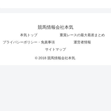
競馬情報会社本気
本気トップ
重賞レースの最大着差まとめ
プライバシーポリシー・免責事項
運営者情報
サイトマップ
© 2018 競馬情報会社本気.