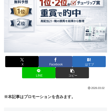
X
Facebook
はてブ
LINE
コピー
2026.03.02
※本記事はプロモーションを含みます。